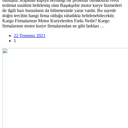
olmuştur. Kapıdan kapıya herhangi bir prosedür olmaksızın ivedi
teslimat usulünü belirlemiş olan Başakşehir motor kurye hizmetleri
ile ilgili bazı hususların da bilinmesinde yarar vardır. Bu sayede
doğru tercihin hangi firma olduğu rahatlıkla belirlenebilecektir.
Kargo Firmalarının Motor Kuryelerden Farkı Nedir? Kargo
firmalarının motor kurye firmalarından ne gibi farkları …
22 Temmuz 2021
1