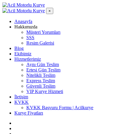
×
Anasayfa
Hakkımızda
Müşteri Yorumları
SSS
Resim Galerisi
Blog
Ekibimiz
Hizmetlerimiz
Aynı Gün Teslim
Ertesi Gün Teslim
Nitelikli Teslim
Express Teslim
Güvenli Teslim
VIP Kurye Hizmeti
İletişim
KVKK
KVKK Başvuru Formu | Acilkurye
Kurye Fiyatları