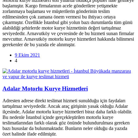
Motorlu kurye hizmetleri son yıllarda oldukça popüler hale gelmeye
başlamıştır. Kargo firmalarının acele gönderilere yetişmekte
zorlanmaya başlaması ve müşterilerin gönderinin teslim
edilmesinden çok zamana önem vermesi bu ihtiyacı ortaya
çıkarmıştır. Özellikle İstanbul gibi yolun bazı durumlarda tüm günü
alabildiği şehirlerde motor kurye hizmetinin değeri tartışılmaz
seviyededir. Arnavutköy ve çevresinde de bu hizmeti sunan firmalar
mevcuttur. Arnavutköy motorlu kurye hizmetleri hakkında bilinmesi
gerekenler de bu yazıda ele alınmıştır.
9 Ekim 2021
4
Adalar Motorlu Kurye Hizmetleri
Adresten adrese direkt teslimat hizmeti sunulduğu için faydaları
tartışılmaz seviyededir. Ancak araç girişinin yasak olduğu Adalar
ilçesinde, Adalar motorlu kurye hizmetleri biraz daha farklı olabilir.
Bu nedenle İstanbul içinde gerçekleştirilen motorlu kurye
teslimatlarından farklı olarak göz önünde bulundurulması gereken
bazı hususlar da bulunmaktadır. Bunların neler olduğu da yazıda
özet halinde ifade edilmiştir.