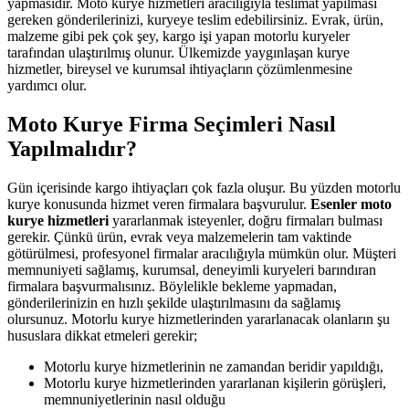
yapmasıdır. Moto kurye hizmetleri aracılığıyla teslimat yapılması
gereken gönderilerinizi, kuryeye teslim edebilirsiniz. Evrak, ürün,
malzeme gibi pek çok şey, kargo işi yapan motorlu kuryeler
tarafından ulaştırılmış olunur. Ülkemizde yaygınlaşan kurye
hizmetler, bireysel ve kurumsal ihtiyaçların çözümlenmesine
yardımcı olur.
Moto Kurye Firma Seçimleri Nasıl
Yapılmalıdır?
Gün içerisinde kargo ihtiyaçları çok fazla oluşur. Bu yüzden motorlu
kurye konusunda hizmet veren firmalara başvurulur.
Esenler moto
kurye hizmetleri
yararlanmak isteyenler, doğru firmaları bulması
gerekir. Çünkü ürün, evrak veya malzemelerin tam vaktinde
götürülmesi, profesyonel firmalar aracılığıyla mümkün olur. Müşteri
memnuniyeti sağlamış, kurumsal, deneyimli kuryeleri barındıran
firmalara başvurmalısınız. Böylelikle bekleme yapmadan,
gönderilerinizin en hızlı şekilde ulaştırılmasını da sağlamış
olursunuz. Motorlu kurye hizmetlerinden yararlanacak olanların şu
hususlara dikkat etmeleri gerekir;
Motorlu kurye hizmetlerinin ne zamandan beridir yapıldığı,
Motorlu kurye hizmetlerinden yararlanan kişilerin görüşleri,
memnuniyetlerinin nasıl olduğu