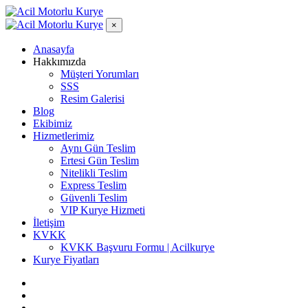
×
Anasayfa
Hakkımızda
Müşteri Yorumları
SSS
Resim Galerisi
Blog
Ekibimiz
Hizmetlerimiz
Aynı Gün Teslim
Ertesi Gün Teslim
Nitelikli Teslim
Express Teslim
Güvenli Teslim
VIP Kurye Hizmeti
İletişim
KVKK
KVKK Başvuru Formu | Acilkurye
Kurye Fiyatları