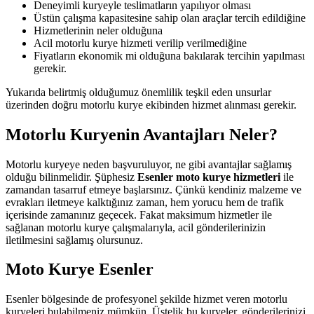
Deneyimli kuryeyle teslimatların yapılıyor olması
Üstün çalışma kapasitesine sahip olan araçlar tercih edildiğine
Hizmetlerinin neler olduğuna
Acil motorlu kurye hizmeti verilip verilmediğine
Fiyatların ekonomik mi olduğuna bakılarak tercihin yapılması
gerekir.
Yukarıda belirtmiş olduğumuz önemlilik teşkil eden unsurlar
üzerinden doğru motorlu kurye ekibinden hizmet alınması gerekir.
Motorlu Kuryenin Avantajları Neler?
Motorlu kuryeye neden başvuruluyor, ne gibi avantajlar sağlamış
olduğu bilinmelidir. Şüphesiz
Esenler moto kurye hizmetleri
ile
zamandan tasarruf etmeye başlarsınız. Çünkü kendiniz malzeme ve
evrakları iletmeye kalktığınız zaman, hem yorucu hem de trafik
içerisinde zamanınız geçecek. Fakat maksimum hizmetler ile
sağlanan motorlu kurye çalışmalarıyla, acil gönderilerinizin
iletilmesini sağlamış olursunuz.
Moto Kurye Esenler
Esenler bölgesinde de profesyonel şekilde hizmet veren motorlu
kuryeleri bulabilmeniz mümkün. Üstelik bu kuryeler, gönderilerinizi