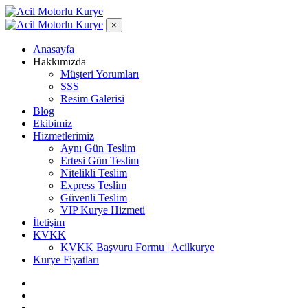
×
Anasayfa
Hakkımızda
Müşteri Yorumları
SSS
Resim Galerisi
Blog
Ekibimiz
Hizmetlerimiz
Aynı Gün Teslim
Ertesi Gün Teslim
Nitelikli Teslim
Express Teslim
Güvenli Teslim
VIP Kurye Hizmeti
İletişim
KVKK
KVKK Başvuru Formu | Acilkurye
Kurye Fiyatları