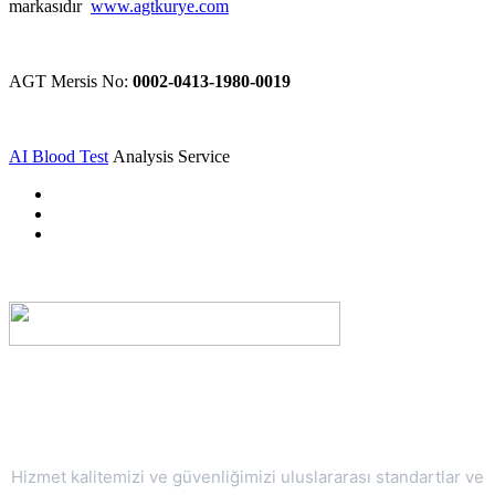
markasıdır
www.agtkurye.com
AGT Mersis No:
0002-0413-1980-0019
AI Blood Test
Analysis Service
Güvenlik ve Kalite Belgelerimiz
Hizmet kalitemizi ve güvenliğimizi uluslararası standartlar ve